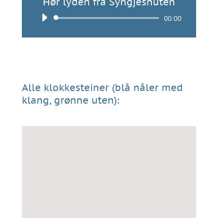
Hør lyden fra Syngjesnuten
Lydavspiller
00:00
Alle klokkesteiner (blå nåler med
klang, grønne uten):