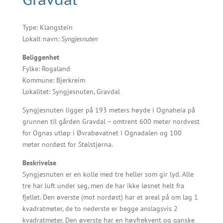
Type: Klangstein
Lokalt navn:
Syngjesnuten
Beliggenhet
Fylke: Rogaland
Kommune: Bjerkreim
Lokalitet: Syngjesnuten, Gravdal
Syngjesnuten ligger på 193 meters høyde i Ognaheia på
grunnen til gården Gravdal – omtrent 600 meter nordvest
for Ognas utløp i Øvrabøvatnet i Ognadalen og 100
meter nordøst for Stølstjørna.
Beskrivelse
Syngjesnuten er en kolle med tre heller som gir lyd. Alle
tre har luft under seg, men de har ikke løsnet helt fra
fjellet. Den øverste (mot nordøst) har et areal på om lag 1
kvadratmeter, de to nederste er begge anslagsvis 2
kvadratmeter. Den øverste har en høyfrekvent og ganske