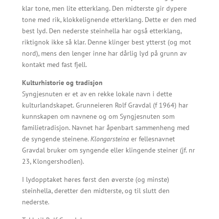
klar tone, men lite etterklang. Den midterste gir dypere
tone med rik, klokkelignende etterklang. Dette er den med
best lyd. Den nederste steinhella har også etterklang,
riktignok ikke så klar. Denne klinger best ytterst (og mot
nord), mens den lenger inne har dårlig lyd på grunn av
kontakt med fast fjell.
Kulturhistorie og tradisjon
Syngjesnuten er et av en rekke lokale navn i dette
kulturlandskapet. Grunneieren Rolf Gravdal (f 1964) har
kunnskapen om navnene og om Syngjesnuten som
familietradisjon. Navnet har åpenbart sammenheng med
de syngende steinene.
Klongarsteina
er fellesnavnet
Gravdal bruker om syngende eller klingende steiner (jf. nr
23, Klongershodlen).
I lydopptaket høres først den øverste (og minste)
steinhella, deretter den midterste, og til slutt den
nederste.