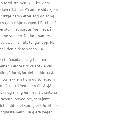
en forbi steinen: «… Her kjem
dover frå her. På andre sida kjem
r ikkje namn etter søg og song i
den gamle kjørevegen. Når ein slår
 ei stor malmgryte. Namnet på
denne steinen. Du finn han rett
v elva, men litt lenger opp. Når
kk nok den eldste vegen …»
en til Smådalen, og i en annen
einen i eldre tid: «Kanskje var
lle gå forbi, før dei hadde kasta
en og fekk ein ljom og tone, som
r på tur til Veodalen for å sjå
gjekk og mang ein friar til jentene
sgravene innved her, som jamt
dei hadde dei som gjekk forbi her,
yngjarsteinen ville gjera vegen