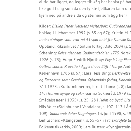
alltid har ligget, og legger til: «Eg har banka på h
like god i dag som da den fyrste fjellkaren fann u
kjem ned på andre sida og steinen som ligg her.»
Kilder:
Biskop Peder Herslebs visitasbok: Gudbrandsd
boklag, Lillehammer 1992 (s. 85 og 67);
Kristin M. 
Innberetninger som svar på 43 spørsmål fra Danske Ka
Oppland. Riksarkivet / Solum forlag, Oslo 2004 (s.
Schøning:
Reise gjennem Gudbrandsdalen 1775
. Nors
1926 (s. 73); Hugo Fredrik Hjorthøy:
Physisk og Eko
Gulbransdalen Provstie i Aggershuus Stift i Norge
. And
København 1786 (s. 67); Lars Hess Bing:
Beskrivelse
og Færøerne samt Grønland. Gyldendals forlag, Københ
7.11.1978, «Kulturminner registrert i Lom» (s. 8); J
34, i
Garmo kyrkje og sokn
. Garmo Sokneråd, 1979 (s.
Smådalssæter i 1935», s. 25–28 i
Heim og bygd. Lit
Nils Vole: «Steinbuene i Veodalen», s. 107–113 i
År
109);
Gudbrandsdølen Dagningen
, 13. juni 1998, s. 4
Leif Løchen: «Klangstein», s. 55–57 i
Fra skorofele t
Folkemusikkarkiv, 2000; Lars Rusten: «Syngjarstein