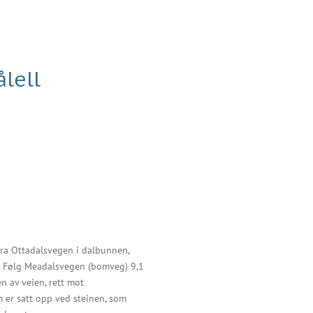
lell
 Fra Ottadalsvegen i dalbunnen,
. Følg Meadalsvegen (bomveg) 9,1
n av veien, rett mot
om er satt opp ved steinen, som