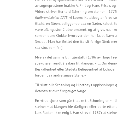
av sogneprestene Joakim A. Phil og Hans Frisak, og 
Videre skriver Gerhard Schøning om steinen i 1775
Gudbrandsdalen 1775
: «I Looms Kaldsbog anføres 
Giæld, en Steen, beliggende paa en Sæter, kaldet So
være aflang, stor 2 alne omtrent, og at give, naar m
som en dum Klokke, hvorover den har faaet Navn af
Smadal. Man har fløttet den fra sit forrige Sted; m
saa stor, som før.]
Mye av det samme blir gjentatt i 1786 av Hugo Fred
spekulerer rundt årsaken til klangen: « … Om denne
Beskaffenhed eller Stedets Beliggenhed af Echo, er 
Jorden paa andre smaae Stene.»
Til slutt blir Schøning og Hjorthøys opplysninger g
Beskrivelse over Kongeriget Norge
.
En «tradisjon» som går tilbake til Schøning er – i 
steiner – at klangen ble dårligere eller borte etter a
Lars Rusten ikke enig i. Han skrev (i 1987) at stei