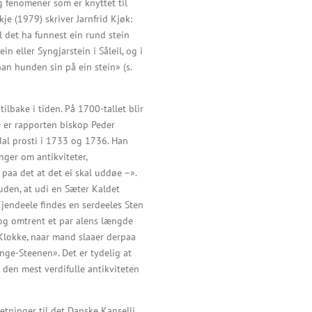
 fenomener som er knyttet til
je (1979) skriver Jarnfrid Kjøk:
l det ha funnest ein rund stein
n eller Syngjarstein i Såleil, og i
n hunden sin på ein stein» (s.
tilbake i tiden. På 1700-tallet blir
te er rapporten biskop Peder
sdal prosti i 1733 og 1736. Han
nger om antikviteter,
paa det at det ei skal uddøe –».
 uden, at udi en Sæter Kaldet
Ejendeele findes en serdeeles Sten
og omtrent et par alens længde
Klokke, naar mand slaaer derpaa
nge-Steenen». Det er tydelig at
 den mest verdifulle antikviteten
etninger til det Danske Kanselli,