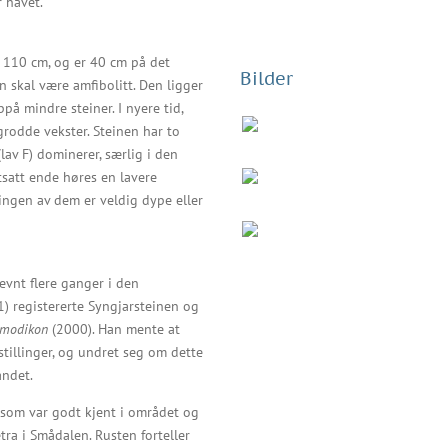
 havet.
 110 cm, og er 40 cm på det
Bilder
n skal være amfibolitt. Den ligger
på mindre steiner. I nyere tid,
grodde vekster. Steinen har to
lav F) dominerer, særlig i den
satt ende høres en lavere
 ingen av dem er veldig dype eller
nevnt flere ganger i den
1) registererte Syngjarsteinen og
almodikon
(2000). Han mente at
estillinger, og undret seg om dette
andet.
 som var godt kjent i området og
a i Smådalen. Rusten forteller