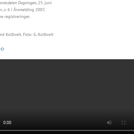
andsdølen Dagningen
, 25. juni
», s. 6 i Årsmelding 2007,
e registreringer.
d Kolltveit. Foto: G. Kolltveit
eo