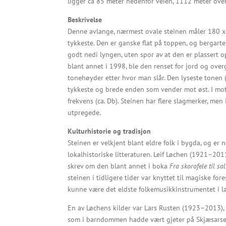
ligger ca 85 meter nedenfor veien, 1112 meter over
Beskrivelse
Denne avlange, nærmest ovale steinen måler 180 x
tykkeste. Den er ganske flat på toppen, og bergarte
godt nedi lyngen, uten spor av at den er plassert op
blant annet i 1998, ble den renset for jord og over
tonehøyder etter hvor man slår. Den lyseste tonen (
tykkeste og brede enden som vender mot øst. I mot
frekvens (ca. Db). Steinen har flere slagmerker, men
utpregede.
Kulturhistorie og tradisjon
Steinen er velkjent blant eldre folk i bygda, og er 
lokalhistoriske litteraturen. Leif Løchen (1921–201
skrev om den blant annet i boka
Fra skorofele til s
steinen i tidligere tider var knyttet til magiske for
kunne være det eldste folkemusikkinstrumentet i l
En av Løchens kilder var Lars Rusten (1923–2013),
som i barndommen hadde vært gjeter på Skjæsarsetr