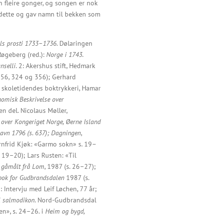
an fleire gonger, og songen er nok
t dette og gav namn til bekken som
als prosti 1733–1736
. Dølaringen
Røgeberg (red.):
Norge i 1743.
nselli
. 2: Akershus stift, Hedmark
 156, 324 og 356);
Gerhard
k skoletidendes boktrykkeri, Hamar
nomisk Beskrivelse over
en del. Nicolaus Møller,
 over Kongeriget Norge, Øerne Island
avn 1796 (s. 637);
Dagningen
,
arnfrid Kjøk: «Garmo sokn» s. 19–
 19–20); Lars Rusten: «Til
e gåmålt frå Lom
, 1987 (s. 26–27);
bok for Gudbrandsdalen
1987 (s.
9: Intervju med Leif Løchen, 77 år;
il salmodikon
. Nord-Gudbrandsdal
en», s. 24–26. i
Heim og bygd,