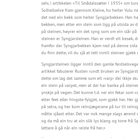
selv, i artikkelen «Til Smådalssæter i 1935» om tur
Solhellselve fram gjennom Kleive, ho heiter Vulu ne
det ned ein bekk som heiter Syngjarbekken. Han ha
bekken, men etter ein stein som ligg på utsida av 
på steinen, høyrer ein det syng som om ein slår på
steinen er Syngjarsteinen. Han er verdt eit besøk, 
framfor der Syngjarbekken kjem ned på denne sida a
du finn dette, vil du sjå at tett inntil steinen gje
Syngjarsteinen ligger inntil den gamle ferdselsveg
artikkel fabulerer Rusten rundt bruken av Syngjarst
dette om lag det samme som eit ‹varp› dei ikkje sku
ein stein på varpet, men at dei har banka på stein
ynskje på vegen. Det kunne t.d. ver ein fekar som va
etter feet eller hingste-fylgjet, som gjekk her. Her 
på setra, og her kom reinsjægerane på tur til rein
måtte sjåast etter. Det var nok mange slags ærend 
og da må ein tru at ein slik lys klang og tone frå S
lettare å gå når ein reiste frå her.»