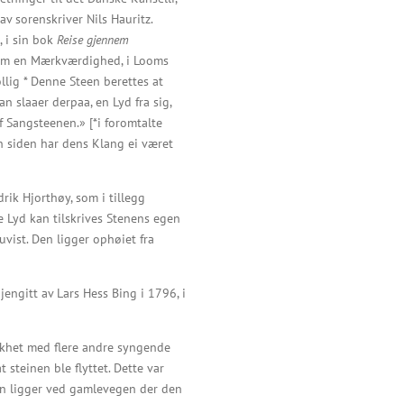
av sorenskriver Nils Hauritz.
, i sin bok
Reise gjennem
som en Mærkværdighed, i Looms
llig * Denne Steen berettes at
an slaaer derpaa, en Lyd fra sig,
 Sangsteenen.» [*i foromtalte
en siden har dens Klang ei været
rik Hjorthøy, som i tillegg
 Lyd kan tilskrives Stenens egen
uvist. Den ligger ophøiet fra
jengitt av Lars Hess Bing i 1796, i
likhet med flere andre syngende
t steinen ble flyttet. Dette var
nen ligger ved gamlevegen der den