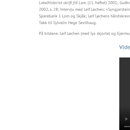
Lokalhistorisk skrift frå Lom
. (11. heftet) 2001;
Gudbr
2002, s. 28: Intervju med Leif Løchen; «Syngjarstein
Sparebank 1 Lom og Skjåk; Leif Løchens håndskrevn
Takk til Sylvelin Hege Sevilhaug.
På bildene: Leif Løchen (med lys skjorte) og Gjermun
Vid