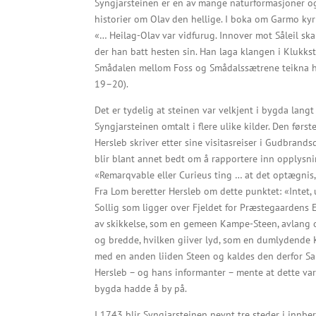
Syngjarsteinen er en av mange naturformasjoner og
historier om Olav den hellige. I boka om Garmo kyrk
«… Heilag-Olav var vidfurug. Innover mot Såleil ska
der han batt hesten sin. Han laga klangen i Klukkstei
Smådalen mellom Foss og Smådalssætrene teikna ha
19–20).
Det er tydelig at steinen var velkjent i bygda langt 
Syngjarsteinen omtalt i flere ulike kilder. Den førs
Hersleb skriver etter sine visitasreiser i Gudbrand
blir blant annet bedt om å rapportere inn opplysni
«Remarqvable eller Curieus ting … at det optægnis, 
Fra Lom beretter Hersleb om dette punktet: «Intet,
Sollig som ligger over Fjeldet for Præstegaardens 
av skikkelse, som en gemeen Kampe-Steen, avlang 
og bredde, hvilken giiver lyd, som en dumlydende 
med en anden liiden Steen og kaldes den derfor Sa
Hersleb – og hans informanter – mente at dette var
bygda hadde å by på.
I 1743 blir Syngjarsteinen nevnt tre steder i innber