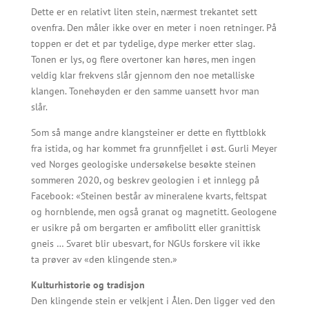
Dette er en relativt liten stein, nærmest trekantet sett
ovenfra. Den måler ikke over en meter i noen retninger. På
toppen er det et par tydelige, dype merker etter slag.
Tonen er lys, og flere overtoner kan høres, men ingen
veldig klar frekvens slår gjennom den noe metalliske
klangen. Tonehøyden er den samme uansett hvor man
slår.
Som så mange andre klangsteiner er dette en flyttblokk
fra istida, og har kommet fra grunnfjellet i øst. Gurli Meyer
ved Norges geologiske undersøkelse besøkte steinen
sommeren 2020, og beskrev geologien i et innlegg på
Facebook: «Steinen består av mineralene kvarts, feltspat
og hornblende, men også granat og magnetitt. Geologene
er usikre på om bergarten er amfibolitt eller granittisk
gneis … Svaret blir ubesvart, for NGUs forskere vil ikke
ta prøver av «den klingende sten.»
Kulturhistorie og tradisjon
Den klingende stein er velkjent i Ålen. Den ligger ved den