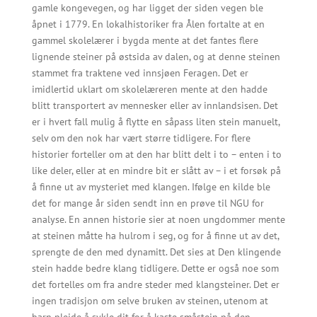
gamle kongevegen, og har ligget der siden vegen ble
åpnet i 1779. En lokalhistoriker fra Ålen fortalte at en
gammel skolelærer i bygda mente at det fantes flere
lignende steiner på østsida av dalen, og at denne steinen
stammet fra traktene ved innsjøen Feragen. Det er
imidlertid uklart om skolelæreren mente at den hadde
blitt transportert av mennesker eller av innlandsisen. Det
er i hvert fall mulig å flytte en såpass liten stein manuelt,
selv om den nok har vært større tidligere. For flere
historier forteller om at den har blitt delt i to – enten i to
like deler, eller at en mindre bit er slått av – i et forsøk på
å finne ut av mysteriet med klangen. Ifølge en kilde ble
det for mange år siden sendt inn en prøve til NGU for
analyse. En annen historie sier at noen ungdommer mente
at steinen måtte ha hulrom i seg, og for å finne ut av det,
sprengte de den med dynamitt. Det sies at Den klingende
stein hadde bedre klang tidligere. Dette er også noe som
det fortelles om fra andre steder med klangsteiner. Det er
ingen tradisjon om selve bruken av steinen, utenom at