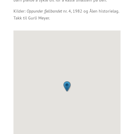
barn pleide å sykle dit for å kaste småstein på den.
Kilder:
Oppunder fjellbandet
nr. 4, 1982 og Ålen historielag.
Takk til Gurli Meyer.