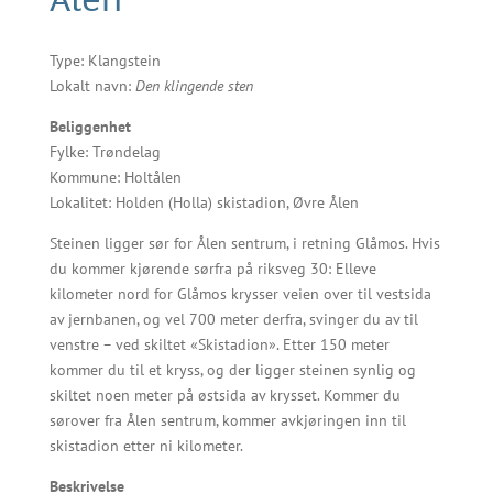
Type: Klangstein
Lokalt navn:
Den klingende sten
Beliggenhet
Fylke: Trøndelag
Kommune: Holtålen
Lokalitet: Holden (Holla) skistadion, Øvre Ålen
Steinen ligger sør for Ålen sentrum, i retning Glåmos. Hvis
du kommer kjørende sørfra på riksveg 30: Elleve
kilometer nord for Glåmos krysser veien over til vestsida
av jernbanen, og vel 700 meter derfra, svinger du av til
venstre – ved skiltet «Skistadion». Etter 150 meter
kommer du til et kryss, og der ligger steinen synlig og
skiltet noen meter på østsida av krysset. Kommer du
sørover fra Ålen sentrum, kommer avkjøringen inn til
skistadion etter ni kilometer.
Beskrivelse